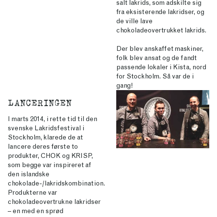
salt lakrids, som adskilte sig
fra eksisterende lakridser, og
de ville lave
chokoladeovertrukket lakrids.
Der blev anskaffet maskiner,
folk blev ansat og de fandt
passende lokaler i Kista, nord
for Stockholm. Så var de i
gang!
LANCERINGEN
I marts 2014, i rette tid til den
svenske Lakridsfestival i
Stockholm, klarede de at
lancere deres første to
produkter, CHOK og KRISP,
som begge var inspireret af
den islandske
chokolade-/lakridskombination.
Produkterne var
chokoladeovertrukne lakridser
– en med en sprød