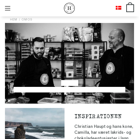
HEM
OM OS
OM OS
vores historie og fremtid
INSPIRATIONEN
Christian Haupt og hans kone,
Camilla, har været lakrids- og
chokoladeentusiaster i lang