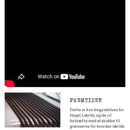
FREMTIDEN
Dette er kun begyndelsen for
Haupt Lakrits, og de vil
fortsætte med at skubbe til
grænserne for hvordan lakrids