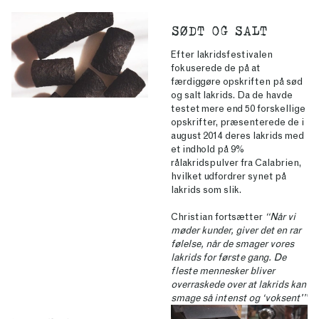
SØDT OG SALT
Efter lakridsfestivalen
fokuserede de på at
færdiggøre opskriften på sød
og salt lakrids. Da de havde
testet mere end 50 forskellige
opskrifter, præsenterede de i
august 2014 deres lakrids med
et indhold på 9%
rålakridspulver fra Calabrien,
hvilket udfordrer synet på
lakrids som slik.
Christian fortsætter
“Når vi
møder kunder, giver det en rar
følelse, når de smager vores
lakrids for første gang. De
fleste mennesker bliver
overraskede over at lakrids kan
smage så intenst og ‘voksent'”