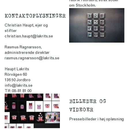
om Stockholm.
KONTAKTOPLYSNINGER
Christian Haupt, ejer og
stifter
christian.haupt@lakrits.se
Rasmus Ragnarsson,
administrerende direktør
rasmus.ragnarsson@lakrits.se
Haupt Lakrits
Rörvägen 60
136 50 Jordbro
info@lakrits.se
Tlf: 08-81 81 00
BILLEDER OG
VIDEOER
Pressebilleder i høj opløsning