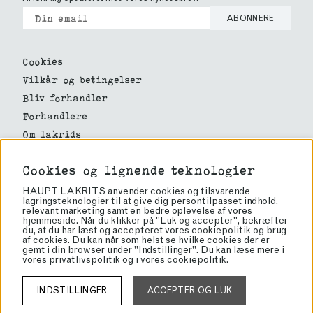
ABONNERE
Cookies
Vilkår og betingelser
Bliv forhandler
Forhandlere
Om lakrids
Om os
Cookies og lignende teknologier
Haupt Lakrits
HAUPT LAKRITS anvender cookies og tilsvarende
Rörvägen 60
lagringsteknologier til at give dig persontilpasset indhold,
136 50 Jordbro
relevant marketing samt en bedre oplevelse af vores
hjemmeside. Når du klikker på "Luk og accepter", bekræfter
info@lakrits.se
du, at du har læst og accepteret vores cookiepolitik og brug
af cookies. Du kan når som helst se hvilke cookies der er
Tel: 08-81 81 00
gemt i din browser under "Indstillinger". Du kan læse mere i
Org: 556934-4327
vores
privatlivspolitik
og i vores
cookiepolitik
.
VAT: SE556934432701
INDSTILLINGER
ACCEPTER OG LUK