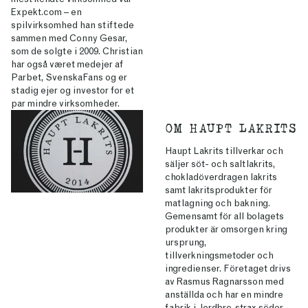
Expekt.com – en
spilvirksomhed han stiftede
sammen med Conny Gesar,
som de solgte i 2009. Christian
har også været medejer af
Parbet, SvenskaFans og er
stadig ejer og investor for et
par mindre virksomheder.
OM HAUPT LAKRITS
Haupt Lakrits tillverkar och
säljer söt- och saltlakrits,
chokladöverdragen lakrits
samt lakritsprodukter för
matlagning och bakning.
Gemensamt för all bolagets
produkter är omsorgen kring
ursprung,
tillverkningsmetoder och
ingredienser. Företaget drivs
av Rasmus Ragnarsson med
anställda och har en mindre
fabrik i Jordbro, strax söder