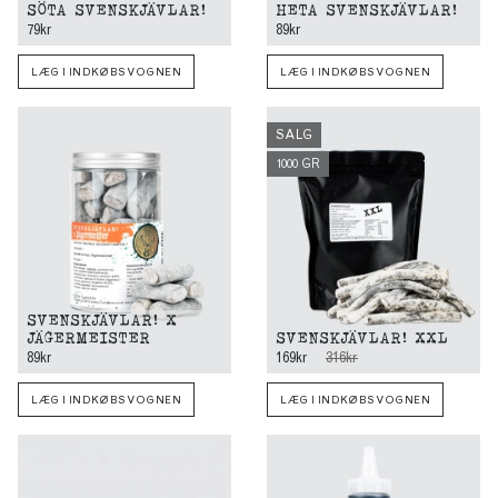
SÖTA SVENSKJÄVLAR!
HETA SVENSKJÄVLAR!
79kr
89kr
LÆG I INDKØBSVOGNEN
LÆG I INDKØBSVOGNEN
SALG
1000 GR
SVENSKJÄVLAR! X
JÄGERMEISTER
SVENSKJÄVLAR! XXL
89kr
169kr
316kr
LÆG I INDKØBSVOGNEN
LÆG I INDKØBSVOGNEN