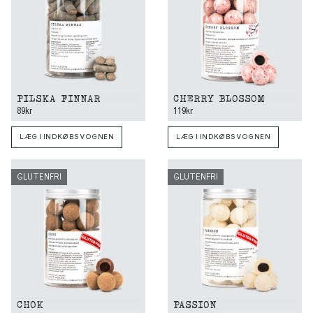
PILSKA FINNAR
CHERRY BLOSSOM
89kr
119kr
LÆG I INDKØBSVOGNEN
LÆG I INDKØBSVOGNEN
GLUTENFRI
GLUTENFRI
CHOK
PASSION