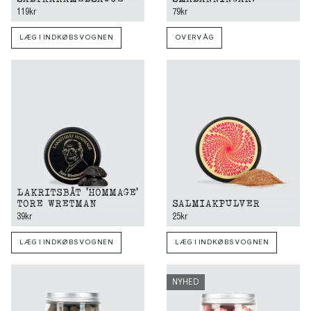
119kr
79kr
LÆG I INDKØBSVOGNEN
OVERVÅG
LAKRITSBÅT 'HOMMAGE'
TORE WRETMAN
SALMIAKPULVER
39kr
25kr
LÆG I INDKØBSVOGNEN
LÆG I INDKØBSVOGNEN
NYHED