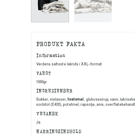
PRODUKT FAKTA
Information
Verdens salteste lakrids i XXL-format
VAEGT
1000gr
INGREDIENSER
Sukker, melasser,
hvetemel
, glukosesirup, vann, lakriseks
sorbitol (E420), potetmel, rapsolje, anis, overflatebehan
VEGANSK
Ja
NÆRINGSINDHOLD