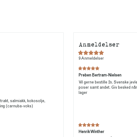
Anmeldelser
9
Anmeldelser
Preben Bertram-Nielsen
Vil gerne bestille 2x. Svenske jevle
poser samt andet. Giv besked når
lager
trakt, salmiakk, kokosolje,
dling (carnuba-voks)
Henrik Winther