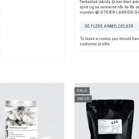
Fantastisk lakrids 👍 kan klart anb
sjovt og se vennerne når de får de
munden 😁 STRÆK LAKRIDS S
SE FLERE ANMELDELSER
To leave a review, you should ha
customer profile.
SALG
1000 GR