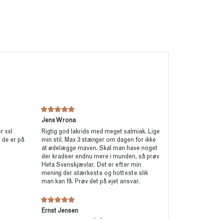
Jens Wrona
r xxl
Rigtig god lakrids med meget salmiak. Lige
 de er på
min stil. Max 3 stænger om dagen for ikke
at ødelægge maven. Skal man have noget
der kradser endnu mere i munden, så prøv
Heta Svenskjævlar. Det er efter min
mening der stærkeste og hotteste slik
man kan få. Prøv det på ejet ansvar.
Ernst Jensen