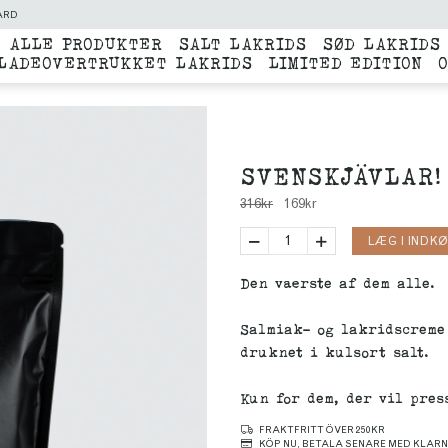
ARD
ALLE PRODUKTER
SALT LAKRIDS
SØD LAKRIDS
LADEOVERTRUKKET LAKRIDS
LIMITED EDITION
SVENSKJÄVLAR!
316
kr
169
kr
LÆG I INDK
Den værste af dem alle.
Salmiak- og lakridscreme 
druknet i kulsort salt.
Kun for dem, der vil pre
FRAKTFRITT ÖVER 250KR
KÖP NU, BETALA SENARE MED KLARN