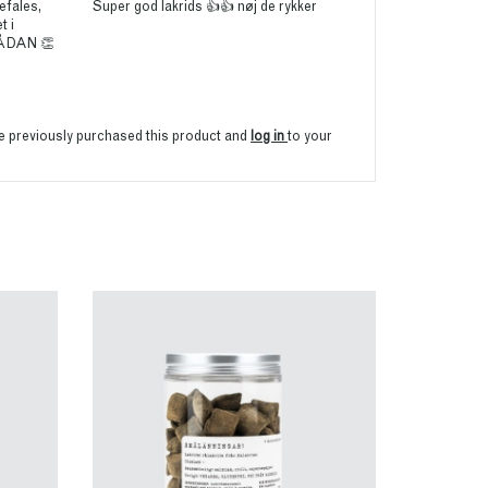
efales,
Super god lakrids 👍👍 nøj de rykker
t i
ÅDAN 👏
ve previously purchased this product and
log in
to your