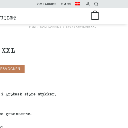
OM LAKRIDS
OM OS
OUTLET
HEM
SALT LAKRIDS
SVENSKJÄVLAR! XXL
 XXL
ØBSVOGNEN
i grotesk store stykker,
sse grænserne.
A!