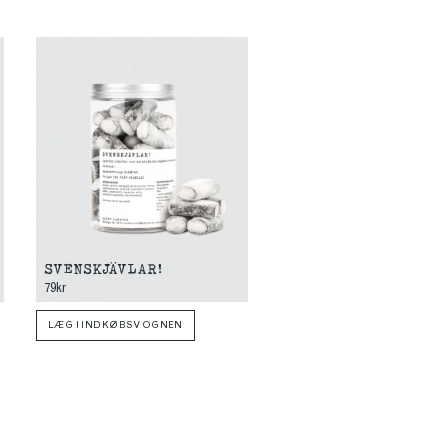
SVENSKJÄVLAR!
SALMIAKBOMBEN 4-P
79kr
55kr
LÆG I INDKØBSVOGNEN
LÆG I INDKØBSVOGNEN