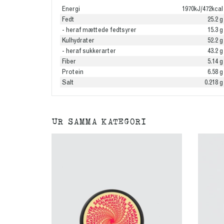
Energi
1970kJ/472kcal
Fedt
25.2 g
- heraf mættede fedtsyrer
15.3 g
Kulhydrater
52.2 g
- heraf sukkerarter
43.2 g
Fiber
5.14 g
Protein
6.58 g
Salt
0.218 g
UR SAMMA KATEGORI