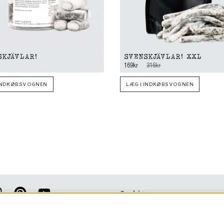
SKJÄVLAR!
SVENSKJÄVLAR! XXL
169kr
316kr
 INDKØBSVOGNEN
LÆG I INDKØBSVOGNEN
Cookies
Vilkår og betingelser
pdateret med vores nyhedsbrev!
Bliv forhandler