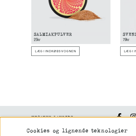
SALMIAKPULVER
SVEN
25kr
79kr
LÆG I INDKØBSVOGNEN
LÆG I
VEGANSK LAKRIDS
KAMPAGNE
Cookies og lignende teknologier
HHold dig o
GLUTENFRI LAKRIDS