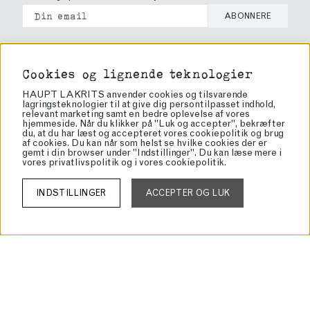
ABONNERE
Cookies
Cookies og lignende teknologier
Vilkår og betingelser
HAUPT LAKRITS anvender cookies og tilsvarende
Bliv forhandler
lagringsteknologier til at give dig persontilpasset indhold,
Forhandlere
relevant marketing samt en bedre oplevelse af vores
hjemmeside. Når du klikker på "Luk og accepter", bekræfter
Om lakrids
du, at du har læst og accepteret vores cookiepolitik og brug
af cookies. Du kan når som helst se hvilke cookies der er
Om os
gemt i din browser under "Indstillinger". Du kan læse mere i
vores
privatlivspolitik
og i vores
cookiepolitik
.
Haupt Lakrits
Rörvägen 60
INDSTILLINGER
ACCEPTER OG LUK
136 50 Jordbro
info@lakrits.se
Tel: 08-81 81 00
Org: 556934-4327
VAT: SE556934432701