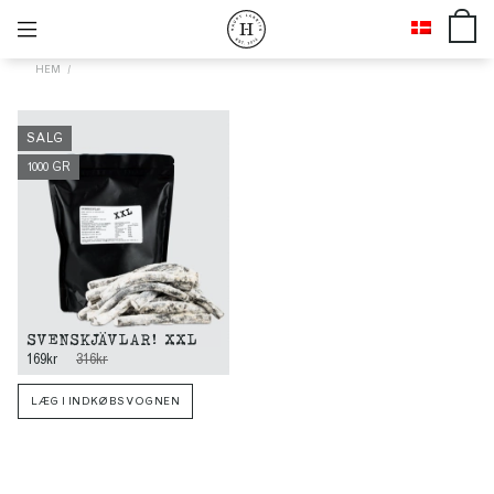
HEM
SALG
1000 GR
SVENSKJÄVLAR! XXL
169kr
316kr
LÆG I INDKØBSVOGNEN