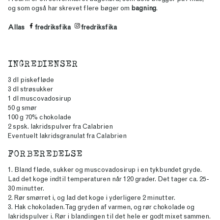
og som også har skrevet flere bøger om
bagning
.
Allas
fredriksfika
fredriksfika
INGREDIENSER
3 dl piskefløde
3 dl strøsukker
1 dl muscovadosirup
50 g smør
100 g 70% chokolade
2 spsk. lakridspulver fra Calabrien
Eventuelt lakridsgranulat fra Calabrien
FORBEREDELSE
1. Bland fløde, sukker og muscovadosirup i en tykbundet gryde.
Lad det koge indtil temperaturen når 120 grader. Det tager ca. 25-
30 minutter.
2. Rør smørret i, og lad det koge i yderligere 2 minutter.
3. Hak chokoladen. Tag gryden af varmen, og rør chokolade og
lakridspulver i. Rør i blandingen til det hele er godt mixet sammen.