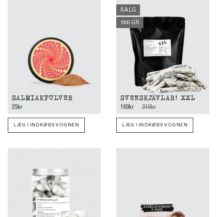
SALG
1000 GR
SALMIAKPULVER
SVENSKJÄVLAR! XXL
25kr
169kr
316kr
LÆG I INDKØBSVOGNEN
LÆG I INDKØBSVOGNEN