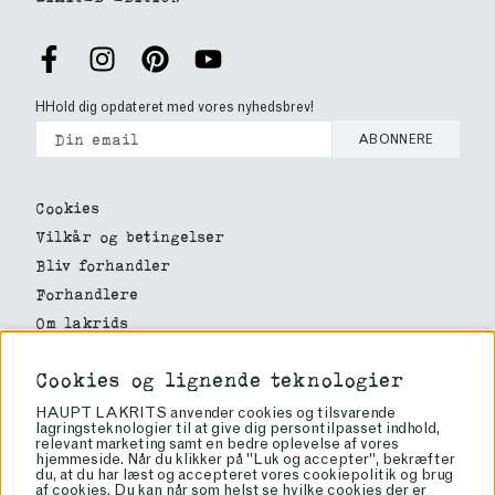
HHold dig opdateret med vores nyhedsbrev!
ABONNERE
Cookies
Vilkår og betingelser
Bliv forhandler
Forhandlere
Om lakrids
Om os
Cookies og lignende teknologier
Haupt Lakrits
HAUPT LAKRITS anvender cookies og tilsvarende
Rörvägen 60
lagringsteknologier til at give dig persontilpasset indhold,
relevant marketing samt en bedre oplevelse af vores
136 50 Jordbro
hjemmeside. Når du klikker på "Luk og accepter", bekræfter
info@lakrits.se
du, at du har læst og accepteret vores cookiepolitik og brug
af cookies. Du kan når som helst se hvilke cookies der er
Tel: 08-81 81 00