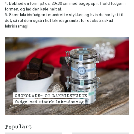
4. Beklæd en form på ca. 20x30 cm med bagepapir. Hæld fudgen i
formen, og lad den køle helt af.
5. Skær lakridsfudgen i mundrette stykker, og hvis du har lyst til
det, så rul dem også i lidt lakridsgranulat for et ekstra skud
lakridssmag!
CHOKOLADE- OG LAKRIDSFUDGE
fudge med stærk lakridssmag
Populärt