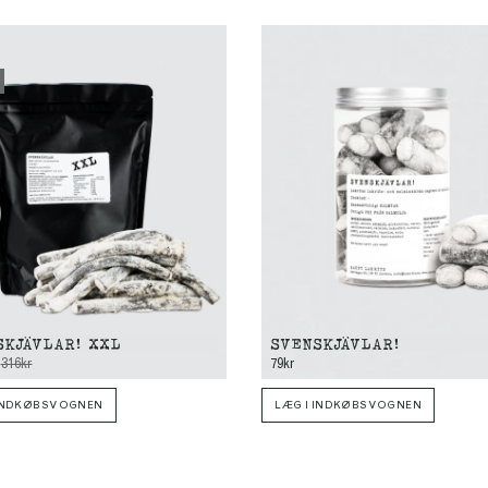
SKJÄVLAR! XXL
SVENSKJÄVLAR!
316kr
79kr
 INDKØBSVOGNEN
LÆG I INDKØBSVOGNEN