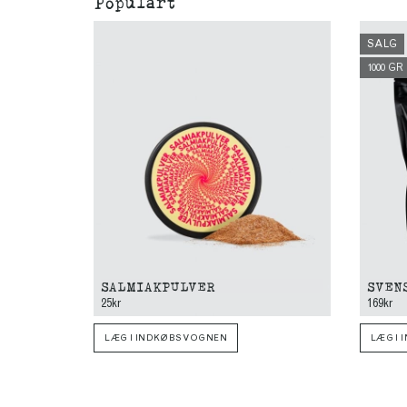
Populärt
SALG
1000 GR
SALMIAKPULVER
SVEN
25kr
169kr
LÆG I INDKØBSVOGNEN
LÆG I