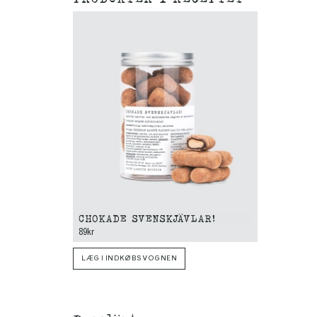
CHOKADE SVENSKJÄVLAR!
89kr
LÆG I INDKØBSVOGNEN