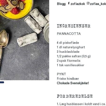
Blogg
zofiazkok
zofias_kok
INGREDIENSER
PANNACOTTA
4 dl piskefløde
1 dl naturelyoghurt
3 husblasblade
1/2 pakke safran (0,5 g)
2 spsk flormelis
1 tsk vanillesukker
PYNT
Friske hindbær
Chokade Svenskjävlar!
FORBEREDELSE
1. Læg husblassen i koldt vand i ca.