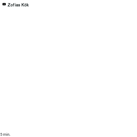
Zofias Kök
 5 min.