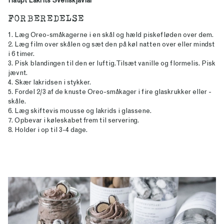
Haupt Lakrits Svenskjävlar
FORBEREDELSE
1. Læg Oreo-småkagerne i en skål og hæld piskefløden over dem.
2. Læg film over skålen og sæt den på køl natten over eller mindst
i 6 timer.
3. Pisk blandingen til den er luftig. Tilsæt vanille og flormelis. Pisk
jævnt.
4. Skær lakridsen i stykker.
5. Fordel 2/3 af de knuste Oreo-småkager i fire glaskrukker eller -
skåle.
6. Læg skiftevis mousse og lakrids i glassene.
7. Opbevar i køleskabet frem til servering.
8. Holder i op til 3-4 dage.