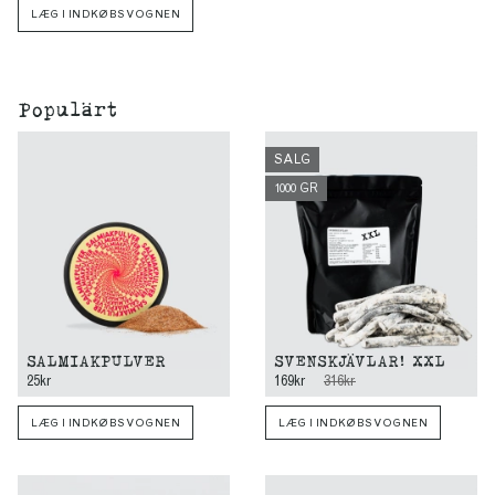
LÆG I INDKØBSVOGNEN
Populärt
SALG
1000 GR
SALMIAKPULVER
SVENSKJÄVLAR! XXL
25kr
169kr
316kr
LÆG I INDKØBSVOGNEN
LÆG I INDKØBSVOGNEN