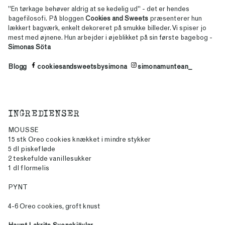
"En tørkage behøver aldrig at se kedelig ud" - det er hendes
bagefilosofi. På bloggen
Cookies and Sweets
præsenterer hun
lækkert bagværk, enkelt dekoreret på smukke billeder. Vi spiser jo
mest med øjnene. Hun arbejder i øjeblikket på sin første bagebog -
Simonas Söta
Blogg
cookiesandsweetsbysimona
simonamuntean_
INGREDIENSER
MOUSSE
15 stk Oreo cookies knækket i mindre stykker
5 dl piskefløde
2 teskefulde vanillesukker
1 dl flormelis
PYNT
4-6 Oreo cookies, groft knust